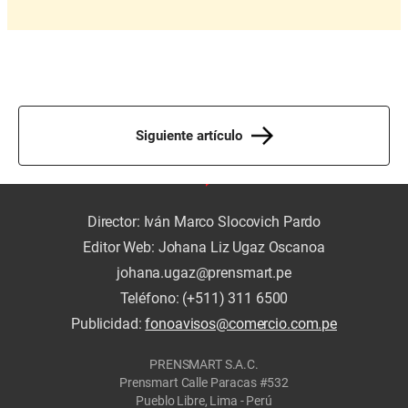
Siguiente artículo
Director: Iván Marco Slocovich Pardo
Editor Web: Johana Liz Ugaz Oscanoa
johana.ugaz@prensmart.pe
Teléfono: (+511) 311 6500
Publicidad:
fonoavisos@comercio.com.pe
PRENSMART S.A.C.
Prensmart Calle Paracas #532
Pueblo Libre, Lima - Perú