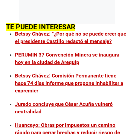
TE PUEDE INTERESAR
Betssy Chávez: “¿Por qué no se puede creer que
el presidente Castillo redactó el mensaje?
PERUMIN 37 Convención Minera se inaugura
hoy en la ciudad de Arequip
Betssy Chávez: Comisión Permanente tiene
hace 74 días informe que propone inhabilitar a
expremier
Jurado concluye que César Acuña vulneró
neutralidad
Huancayo: Obras por impuestos un camino
rápido para cerrar brechas y reducir riesgo de