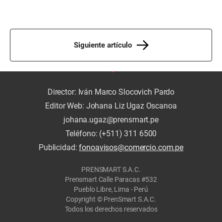
Siguiente artículo
Director: Iván Marco Slocovich Pardo
Editor Web: Johana Liz Ugaz Oscanoa
johana.ugaz@prensmart.pe
Teléfono: (+511) 311 6500
Publicidad:
fonoavisos@comercio.com.pe
PRENSMART S.A.C.
Prensmart Calle Paracas #532
Pueblo Libre, Lima - Perú
Copyright © PrenSmart S.A.C.
Todos los derechos reservados