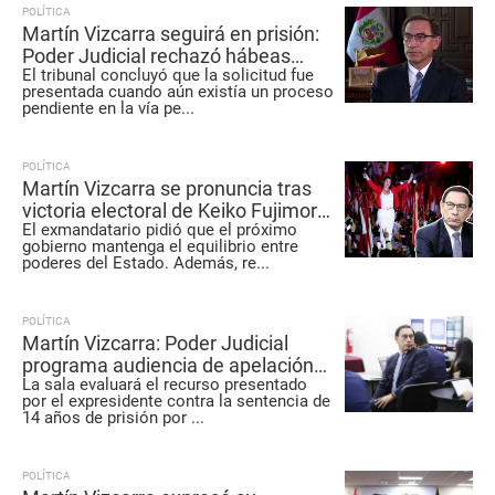
POLÍTICA
Martín Vizcarra seguirá en prisión:
Poder Judicial rechazó hábeas
El tribunal concluyó que la solicitud fue
corpus que buscaba su libertad
presentada cuando aún existía un proceso
pendiente en la vía pe
...
POLÍTICA
Martín Vizcarra se pronuncia tras
victoria electoral de Keiko Fujimori:
El exmandatario pidió que el próximo
“Espero que esté a la altura”
gobierno mantenga el equilibrio entre
poderes del Estado. Además, re
...
POLÍTICA
Martín Vizcarra: Poder Judicial
programa audiencia de apelación
La sala evaluará el recurso presentado
para agosto de 2026
por el expresidente contra la sentencia de
14 años de prisión por
...
POLÍTICA