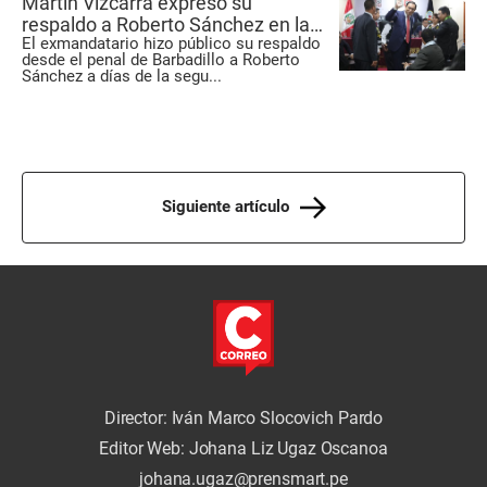
Martín Vizcarra expresó su
respaldo a Roberto Sánchez en la
El exmandatario hizo público su respaldo
segunda vuelta: “Estaremos
desde el penal de Barbadillo a Roberto
vigilantes”
Sánchez a días de la segu
...
Siguiente artículo
Director: Iván Marco Slocovich Pardo
Editor Web: Johana Liz Ugaz Oscanoa
johana.ugaz@prensmart.pe