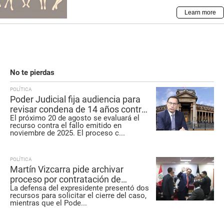
No te pierdas
POLÍTICA
Poder Judicial fija audiencia para
revisar condena de 14 años contra
El próximo 20 de agosto se evaluará el
Martín Vizcarra
recurso contra el fallo emitido en
noviembre de 2025. El proceso c
...
POLÍTICA
Martín Vizcarra pide archivar
proceso por contratación de
La defensa del expresidente presentó dos
Richard Swing
recursos para solicitar el cierre del caso,
mientras que el Pode
...