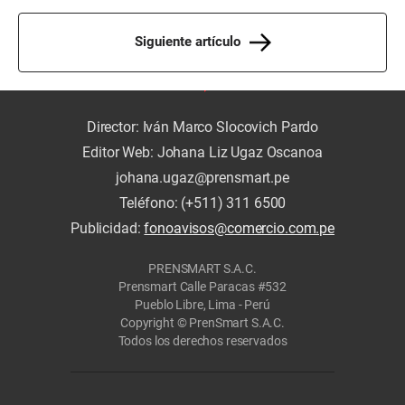
Siguiente artículo
Director: Iván Marco Slocovich Pardo
Editor Web: Johana Liz Ugaz Oscanoa
johana.ugaz@prensmart.pe
Teléfono: (+511) 311 6500
Publicidad:
fonoavisos@comercio.com.pe
PRENSMART S.A.C.
Prensmart Calle Paracas #532
Pueblo Libre, Lima - Perú
Copyright © PrenSmart S.A.C.
Todos los derechos reservados