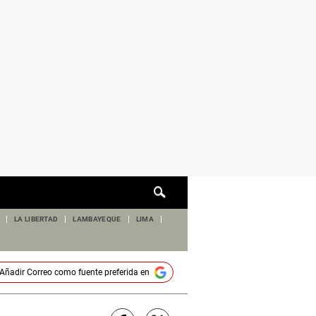
Cuadro
de
búsqueda
LA LIBERTAD
LAMBAYEQUE
LIMA
Añadir
Correo
como fuente preferida en