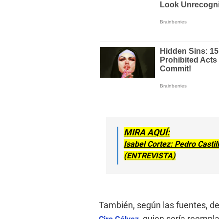
MIRA AQUÍ:
Isabel Cortez: Pedro Castil
(ENTREVISTA)
También, según las fuentes, dej
, quien sería reemp