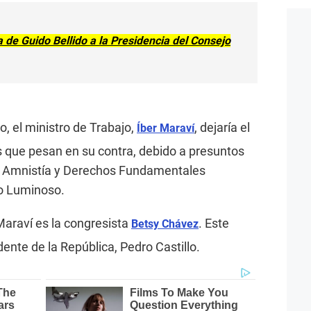
a de Guido Bellido a la Presidencia del Consejo
, el ministro de Trabajo,
, dejaría el
Íber Maraví
 que pesan en su contra, debido a presuntos
r Amnistía y Derechos Fundamentales
o Luminoso.
Maraví es la congresista
. Este
Betsy Chávez
ente de la República, Pedro Castillo.