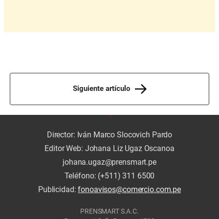
Siguiente artículo
Director: Iván Marco Slocovich Pardo
Editor Web: Johana Liz Ugaz Oscanoa
johana.ugaz@prensmart.pe
Teléfono: (+511) 311 6500
Publicidad:
fonoavisos@comercio.com.pe
PRENSMART S.A.C.