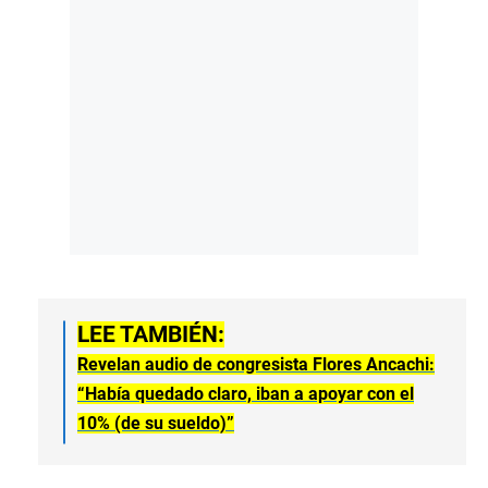
LEE TAMBIÉN:
Revelan audio de congresista Flores Ancachi:
“Había quedado claro, iban a apoyar con el
10% (de su sueldo)”