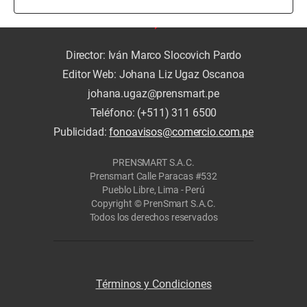
Director: Iván Marco Slocovich Pardo
Editor Web: Johana Liz Ugaz Oscanoa
johana.ugaz@prensmart.pe
Teléfono: (+511) 311 6500
Publicidad:
fonoavisos@comercio.com.pe
PRENSMART S.A.C.
Prensmart Calle Paracas #532
Pueblo Libre, Lima - Perú
Copyright © PrenSmart S.A.C.
Todos los derechos reservados
Términos y Condiciones