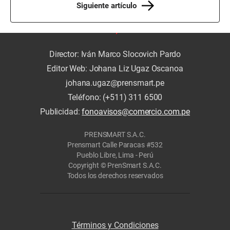
Siguiente artículo
Director: Iván Marco Slocovich Pardo
Editor Web: Johana Liz Ugaz Oscanoa
johana.ugaz@prensmart.pe
Teléfono: (+511) 311 6500
Publicidad:
fonoavisos@comercio.com.pe
PRENSMART S.A.C.
Prensmart Calle Paracas #532
Pueblo Libre, Lima - Perú
Copyright © PrenSmart S.A.C.
Todos los derechos reservados
Términos y Condiciones