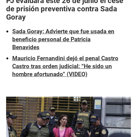
PJ evaluará este 26 de junio el cese
de prisión preventiva contra Sada
Goray
Sada Goray: Advierte que fue usada en
beneficio personal de Patricia
Benavides
Mauricio Fernandini dejó el penal Castro
Castro tras orden judicial: “He sido un
hombre afortunado” (VIDEO)