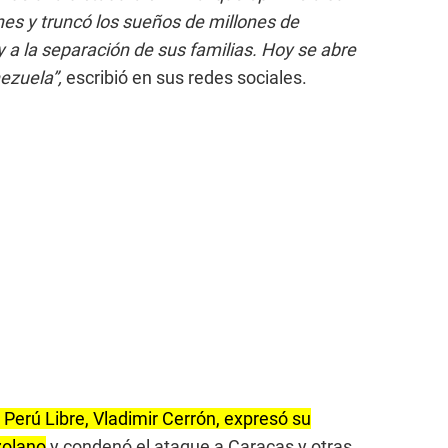
nes y truncó los sueños de millones de
y a la separación de sus familias. Hoy se abre
ezuela”,
escribió en sus redes sociales.
e Perú Libre, Vladimir Cerrón, expresó su
zolano
y condenó el ataque a Caracas y otras