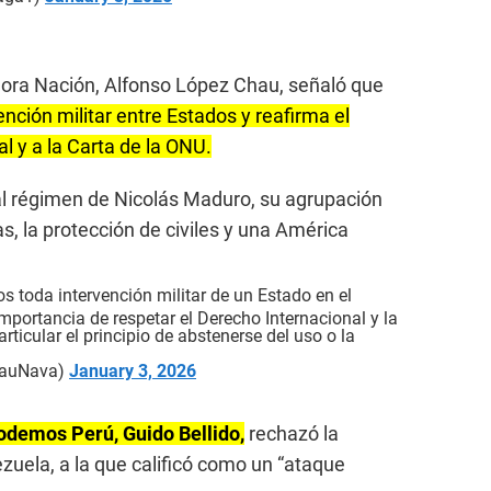
hora Nación, Alfonso López Chau, señaló que
nción militar entre Estados y reafirma el
l y a la Carta de la ONU.
al régimen de Nicolás Maduro, su agrupación
s, la protección de civiles y una América
toda intervención militar de un Estado en el
 importancia de respetar el Derecho Internacional y la
rticular el principio de abstenerse del uso o la
hauNava)
January 3, 2026
odemos Perú, Guido Bellido,
rechazó la
zuela, a la que calificó como un “ataque