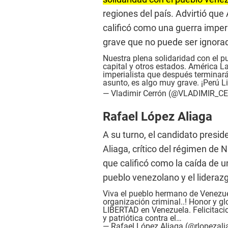
regiones del país. Advirtió qu
calificó como una guerra imper
grave que no puede ser ignora
Nuestra plena solidaridad con el 
capital y otros estados. América L
imperialista que después terminará
asunto, es algo muy grave. ¡Perú 
— Vladimir Cerrón (@VLADIMIR_
Rafael López Aliaga
A su turno, el candidato presi
Aliaga, crítico del régimen de 
que calificó como la caída de u
pueblo venezolano y el lidera
Viva el pueblo hermano de Venezue
organización criminal..! Honor y gl
LIBERTAD en Venezuela. Felicitaci
y patriótica contra el…
— Rafael López Aliaga (@rlopezal