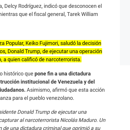
, Delcy Rodríguez, indicó que desconocen el
entras que el fiscal general, Tarek William
za Popular, Keiko Fujimori, saludó la decisión
os, Donald Trump, de ejecutar una operación
 a quien calificó de narcoterrorista.
o histórico que
pone fin a una dictadura
trucción institucional de Venezuela y del
ciudadanos.
Asimismo, afirmó que esta acción
anza para el pueblo venezolano.
esidente Donald Trump de ejecutar una
apturar al narcoterrorista Nicolás Maduro. Un
n de una dictadura criminal que oprimió a su