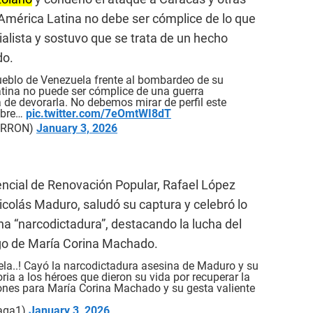
e América Latina no debe ser cómplice de lo que
ialista y sostuvo que se trata de un hecho
do.
pueblo de Venezuela frente al bombardeo de su
atina no puede ser cómplice de una guerra
 de devorarla. No debemos mirar de perfil este
Libre…
pic.twitter.com/7eOmtWI8dT
CERRON)
January 3, 2026
dencial de Renovación Popular, Rafael López
Nicolás Maduro, saludó su captura y celebró lo
na “narcodictadura”, destacando la lucha del
zgo de María Corina Machado.
la..! Cayó la narcodictadura asesina de Maduro y su
oria a los héroes que dieron su vida por recuperar la
ones para María Corina Machado y su gesta valiente
iaga1)
January 3, 2026