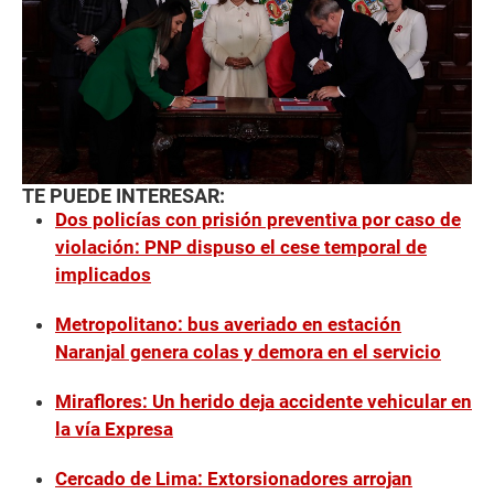
TE PUEDE INTERESAR:
Dos policías con prisión preventiva por caso de
violación: PNP dispuso el cese temporal de
implicados
Metropolitano: bus averiado en estación
Naranjal genera colas y demora en el servicio
Miraflores: Un herido deja accidente vehicular en
la vía Expresa
Cercado de Lima: Extorsionadores arrojan