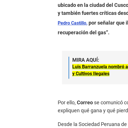
ubicado en la ciudad del Cusc
y también fuertes críticas des
por señalar que i
Pedro Castillo,
recuperación del gas”.
MIRA AQUÍ:
Luis Barranzuela nombró a 
y Cultivos Ilegales
Por ello,
Correo
se comunicó con
expliquen qué gana y qué pierd
Desde la Sociedad Peruana de 