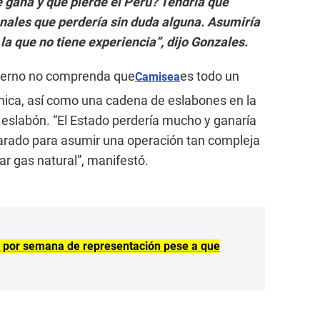
gana y qué pierde el Perú? Tendría que
onales que perdería sin duda alguna. Asumiría
la que no tiene experiencia”, dijo Gonzales.
ierno no comprenda que
es todo un
Camisea
ica, así como una cadena de eslabones en la
r eslabón. “El Estado perdería mucho y ganaría
rado para asumir una operación tan compleja
ar gas natural”, manifestó.
 por semana de representación pese a que