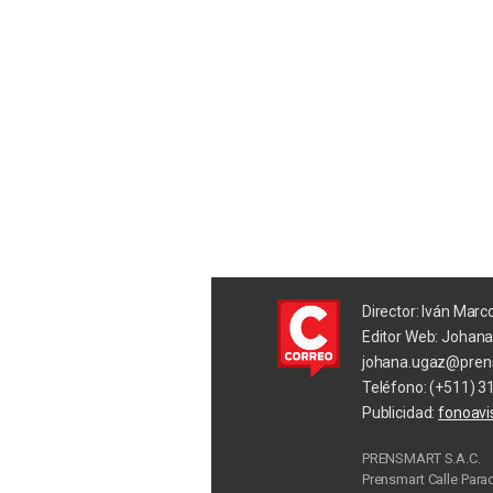
Director: Iván Marc
Editor Web: Johan
johana.ugaz@pren
Teléfono: (+511) 3
Publicidad:
fonoav
PRENSMART S.A.C.
Prensmart Calle Para