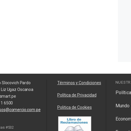
NUESTR
o Slocovich Pardo
Términos y Condiciones
a Liz Ugaz Oscanoa
Polític
Política de Privacidad
smart.pe
11 6500
Mundo
Politica de Cookies
isos@comercio.com.pe
Econom
cas #532