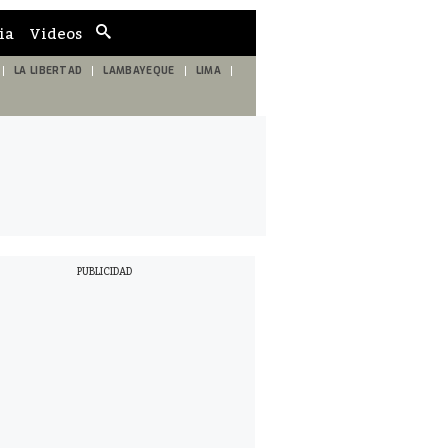
ia
Videos
Cuadro
de
búsqueda
LA LIBERTAD
LAMBAYEQUE
LIMA