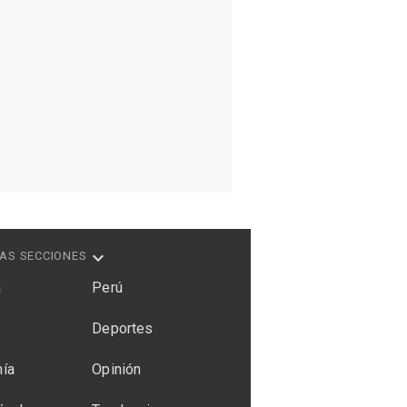
AS SECCIONES
a
Perú
Deportes
ía
Opinión