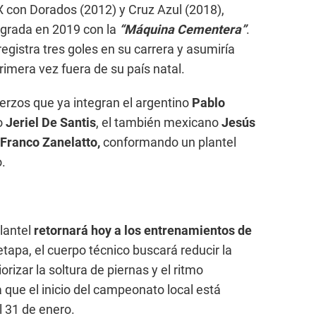
 con Dorados (2012) y Cruz Azul (2018),
grada en 2019 con la
“Máquina Cementera”
.
egistra tres goles en su carrera y asumiría
primera vez fuera de su país natal.
uerzos que ya integran el argentino
Pablo
o
Jeriel De Santis
, el también mexicano
Jesús
Franco Zanelatto,
conformando un plantel
.
lantel
retornará hoy a los entrenamientos de
etapa, el cuerpo técnico buscará reducir la
rizar la soltura de piernas y el ritmo
a que el inicio del campeonato local está
l 31 de enero.