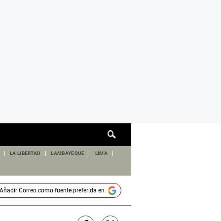
Cuadro
de
búsqueda
LA LIBERTAD
LAMBAYEQUE
LIMA
Añadir
Correo
como fuente preferida en