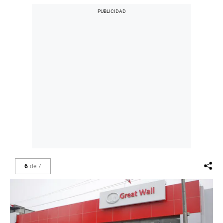
6
de
7