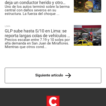
deja un conductor herido y otro
Uno de los autos terminó sobre la berma
detenido por presunto estado de
central con daños severos en su
ebriedad
estructura. La fuerza del choque
...
LIMA
GLP sube hasta S/10 en Lima: se
reporta largas colas de vehículos y
Precios escalan entre 7.19 y 10 soles por
mototaxis en diferentes grifos
alta demanda en San Juan de Miraflores.
Mientras que otros cond
...
Siguiente artículo