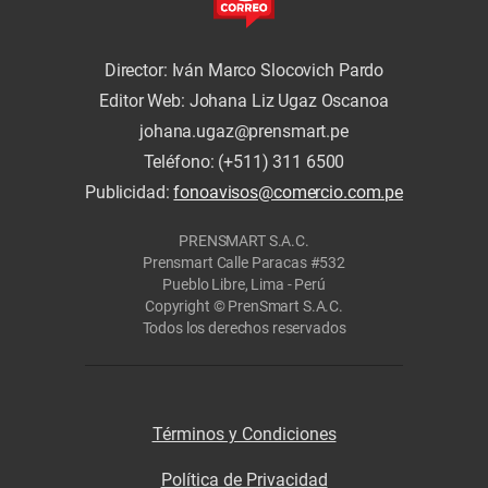
Director: Iván Marco Slocovich Pardo
Editor Web: Johana Liz Ugaz Oscanoa
johana.ugaz@prensmart.pe
Teléfono: (+511) 311 6500
Publicidad:
fonoavisos@comercio.com.pe
PRENSMART S.A.C.
Prensmart Calle Paracas #532
Pueblo Libre, Lima - Perú
Copyright © PrenSmart S.A.C.
Todos los derechos reservados
Términos y Condiciones
Política de Privacidad