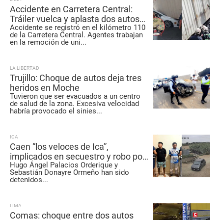
Accidente en Carretera Central:
Tráiler vuelca y aplasta dos autos
Accidente se registró en el kilómetro 110
en Chicla
de la Carretera Central. Agentes trabajan
en la remoción de uni
...
LA LIBERTAD
Trujillo: Choque de autos deja tres
heridos en Moche
Tuvieron que ser evacuados a un centro
de salud de la zona. Excesiva velocidad
habría provocado el sinies
...
ICA
Caen “los veloces de Ica”,
implicados en secuestro y robo por
Hugo Ángel Palacios Orderique y
más de 30 mil soles
Sebastián Donayre Ormeño han sido
detenidos
...
LIMA
Comas: choque entre dos autos