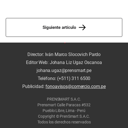
Siguiente artículo
Director: Iván Marco Slocovich Pardo
Editor Web: Johana Liz Ugaz Oscanoa
johana.ugaz@prensmart.pe
Teléfono: (+511) 311 6500
Publicidad:
fonoavisos@comercio.com.pe
PRENSMART S.A.C.
Prensmart Calle Paracas #532
Pueblo Libre, Lima - Perú
Copyright © PrenSmart S.A.C.
Todos los derechos reservados