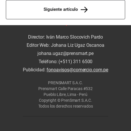
Siguiente artículo
Director: Iván Marco Slocovich Pardo
Editor Web: Johana Liz Ugaz Oscanoa
johana.ugaz@prensmart.pe
Teléfono: (+511) 311 6500
Publicidad:
fonoavisos@comercio.com.pe
PRENSMART S.A.C.
Prensmart Calle Paracas #532
Pueblo Libre, Lima - Perú
Copyright © PrenSmart S.A.C.
Todos los derechos reservados