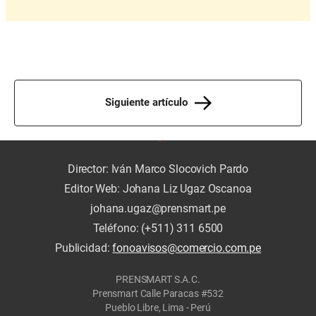
Siguiente artículo
Director: Iván Marco Slocovich Pardo
Editor Web: Johana Liz Ugaz Oscanoa
johana.ugaz@prensmart.pe
Teléfono: (+511) 311 6500
Publicidad:
fonoavisos@comercio.com.pe
PRENSMART S.A.C.
Prensmart Calle Paracas #532
Pueblo Libre, Lima - Perú