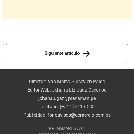
Siguiente artículo
Director: Iván Marco Slocovich Pardo
Editor Web: Johana Liz Ugaz Oscanoa
johana.ugaz@prensmart.pe
Teléfono: (+511) 311 6500
Publicidad:
fonoavisos@comercio.com.pe
PRENSMART S.A.C.