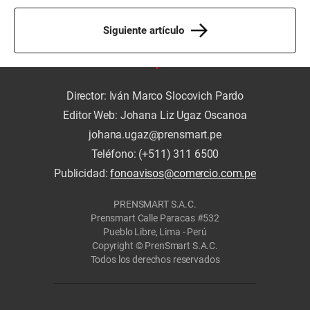
Siguiente artículo
Director: Iván Marco Slocovich Pardo
Editor Web: Johana Liz Ugaz Oscanoa
johana.ugaz@prensmart.pe
Teléfono: (+511) 311 6500
Publicidad:
fonoavisos@comercio.com.pe
PRENSMART S.A.C.
Prensmart Calle Paracas #532
Pueblo Libre, Lima - Perú
Copyright © PrenSmart S.A.C.
Todos los derechos reservados