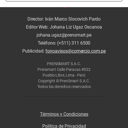
Director: Iván Marco Slocovich Pardo
Editor Web: Johana Liz Ugaz Oscanoa
johana.ugaz@prensmart.pe
Teléfono: (+511) 311 6500
Publicidad:
fonoavisos@comercio.com.pe
PRENSMART S.A.C.
Prensmart Calle Paracas #532
Pueblo Libre, Lima - Perú
Copyright © PrenSmart S.A.C.
Todos los derechos reservados
Términos y Condiciones
Política de Privacidad