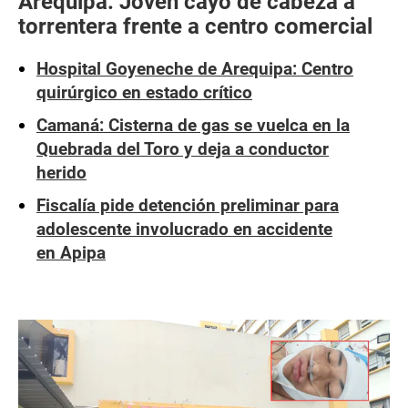
Arequipa: Joven cayó de cabeza a
torrentera frente a centro comercial
Hospital Goyeneche de Arequipa: Centro
quirúrgico en estado crítico
Camaná: Cisterna de gas se vuelca en la
Quebrada del Toro y deja a conductor
herido
Fiscalía pide detención preliminar para
adolescente involucrado en accidente
en Apipa