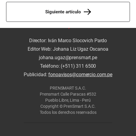
Siguiente artículo
Director: Iván Marco Slocovich Pardo
Editor Web: Johana Liz Ugaz Oscanoa
johana.ugaz@prensmart.pe
Teléfono: (+511) 311 6500
Publicidad:
fonoavisos@comercio.com.pe
PRENSMART S.A.C.
Prensmart Calle Paracas #532
Pueblo Libre, Lima - Perú
Copyright © PrenSmart S.A.C.
Todos los derechos reservados