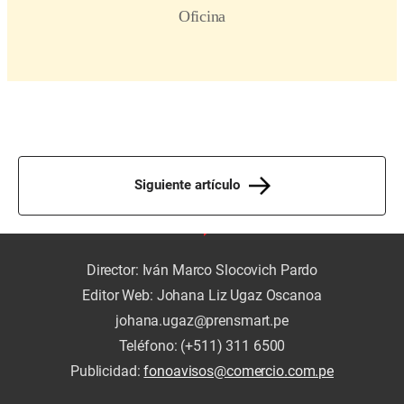
Siguiente artículo
Director: Iván Marco Slocovich Pardo
Editor Web: Johana Liz Ugaz Oscanoa
johana.ugaz@prensmart.pe
Teléfono: (+511) 311 6500
Publicidad:
fonoavisos@comercio.com.pe