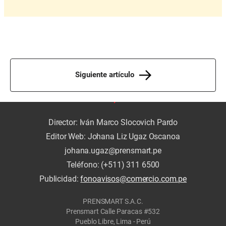
Siguiente artículo
Director: Iván Marco Slocovich Pardo
Editor Web: Johana Liz Ugaz Oscanoa
johana.ugaz@prensmart.pe
Teléfono: (+511) 311 6500
Publicidad:
fonoavisos@comercio.com.pe
PRENSMART S.A.C.
Prensmart Calle Paracas #532
Pueblo Libre, Lima - Perú