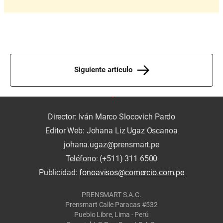
Siguiente artículo
Director: Iván Marco Slocovich Pardo
Editor Web: Johana Liz Ugaz Oscanoa
johana.ugaz@prensmart.pe
Teléfono: (+511) 311 6500
Publicidad:
fonoavisos@comercio.com.pe
PRENSMART S.A.C.
Prensmart Calle Paracas #532
Pueblo Libre, Lima - Perú