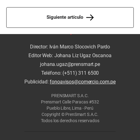
Siguiente artículo
Director: Iván Marco Slocovich Pardo
Editor Web: Johana Liz Ugaz Oscanoa
johana.ugaz@prensmart.pe
Teléfono: (+511) 311 6500
Publicidad:
fonoavisos@comercio.com.pe
PRENSMART S.A.C.
Prensmart Calle Paracas #532
Pueblo Libre, Lima - Perú
Copyright © PrenSmart S.A.C.
Todos los derechos reservados