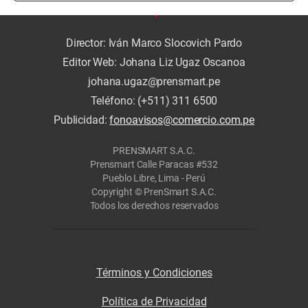
Director: Iván Marco Slocovich Pardo
Editor Web: Johana Liz Ugaz Oscanoa
johana.ugaz@prensmart.pe
Teléfono: (+511) 311 6500
Publicidad:
fonoavisos@comercio.com.pe
PRENSMART S.A.C.
Prensmart Calle Paracas #532
Pueblo Libre, Lima - Perú
Copyright © PrenSmart S.A.C.
Todos los derechos reservados
Términos y Condiciones
Política de Privacidad