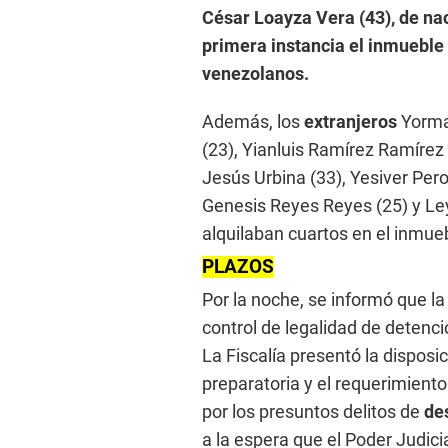
César Loayza Vera (43), de na
primera instancia el inmuebl
venezolanos.
Además, los
extranjeros
Yorma
(23), Yianluis Ramírez Ramírez 
Jesús Urbina (33), Yesiver Per
Genesis Reyes Reyes (25) y Ley
alquilaban cuartos en el inmueb
PLAZOS
Por la noche, se informó que l
control de legalidad de detenci
La Fiscalía presentó la disposi
preparatoria y el requerimiento
por los presuntos delitos de
de
a la espera que el Poder Judicia