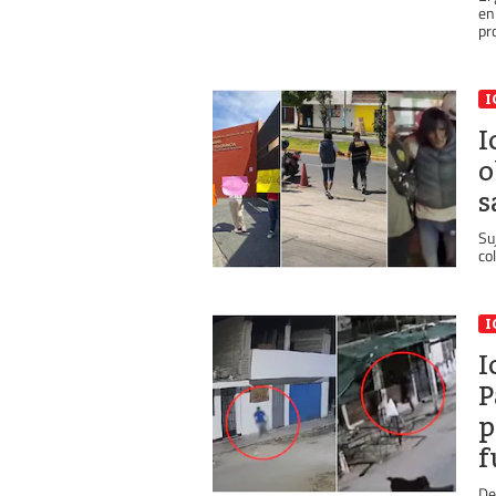
en
pro
I
I
o
s
Su
col
I
I
P
p
f
De