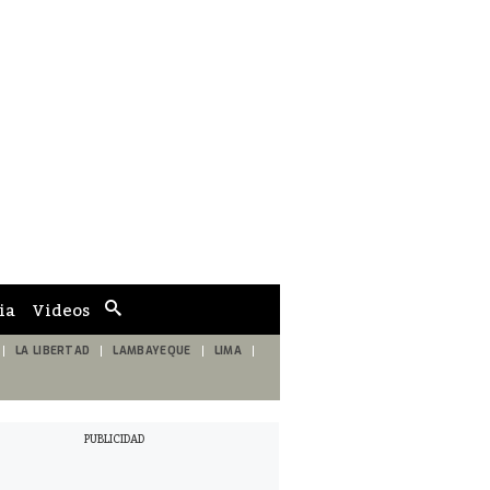
ia
Videos
Cuadro
de
búsqueda
LA LIBERTAD
LAMBAYEQUE
LIMA