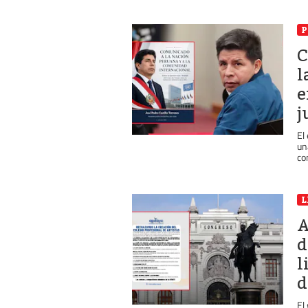
P
C
l
e
j
El
un
co
L
A
d
l
d
El