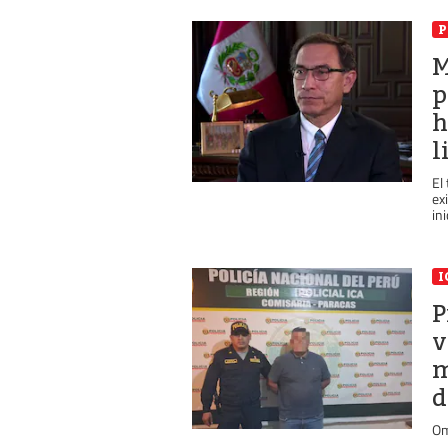
P
M
p
h
l
El
ex
ini
I
P
v
m
d
Om