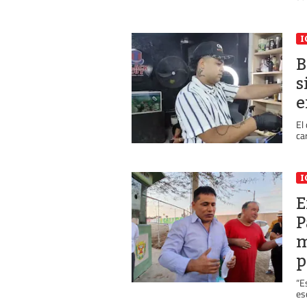
I
B
s
e
El
ca
I
E
P
m
p
“E
esc