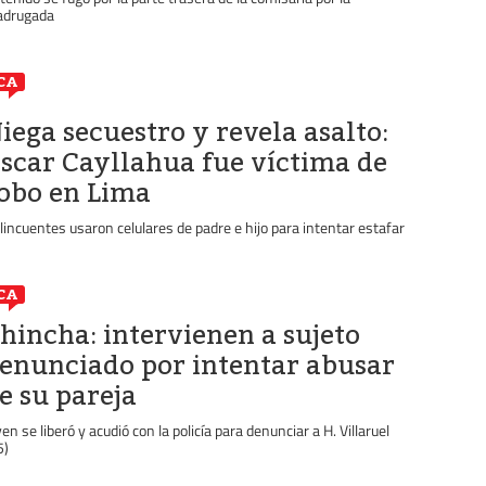
drugada
CA
iega secuestro y revela asalto:
scar Cayllahua fue víctima de
obo en Lima
lincuentes usaron celulares de padre e hijo para intentar estafar
CA
hincha: intervienen a sujeto
enunciado por intentar abusar
e su pareja
ven se liberó y acudió con la policía para denunciar a H. Villaruel
5)