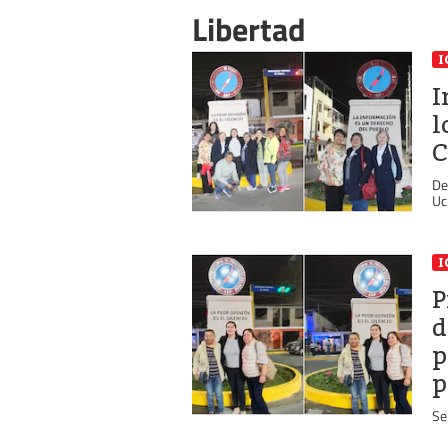
Libertad
I
I
l
C
De
Uc
I
P
d
p
p
Se