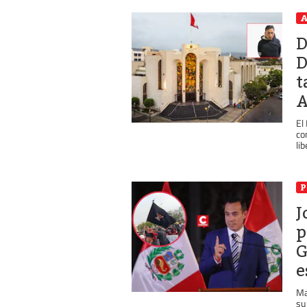
A
D
D
t
A
El
co
lib
P
J
p
G
e
Ma
su