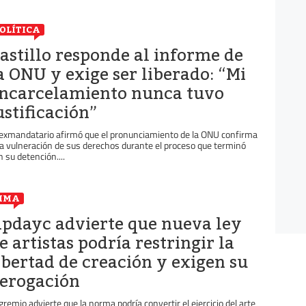
OLÍTICA
astillo responde al informe de
a ONU y exige ser liberado: “Mi
ncarcelamiento nunca tuvo
ustificación”
 exmandatario afirmó que el pronunciamiento de la ONU confirma
a vulneración de sus derechos durante el proceso que terminó
n su detención....
IMA
pdayc advierte que nueva ley
e artistas podría restringir la
ibertad de creación y exigen su
erogación
 gremio advierte que la norma podría convertir el ejercicio del arte