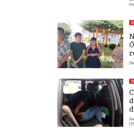
ma
I
N
Ó
r
De
I
C
d
d
Jo
(3