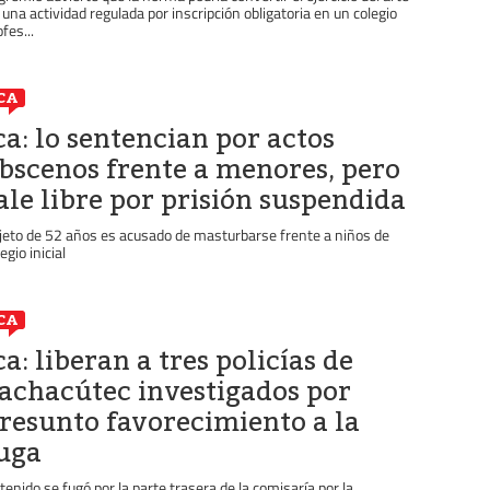
 una actividad regulada por inscripción obligatoria en un colegio
fes...
CA
ca: lo sentencian por actos
bscenos frente a menores, pero
ale libre por prisión suspendida
jeto de 52 años es acusado de masturbarse frente a niños de
egio inicial
CA
ca: liberan a tres policías de
achacútec investigados por
resunto favorecimiento a la
uga
tenido se fugó por la parte trasera de la comisaría por la