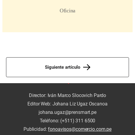
Siguiente artículo
Director: Iván Marco Slocovich Pardo
Editor Web: Johana Liz Ugaz Oscanoa
johana.ugaz@prensmart.pe
Teléfono: (+511) 311 6500
Publicidad:
fonoavisos@comercio.com.pe