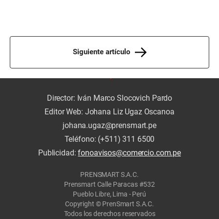
Siguiente artículo
Director: Iván Marco Slocovich Pardo
Editor Web: Johana Liz Ugaz Oscanoa
johana.ugaz@prensmart.pe
Teléfono: (+511) 311 6500
Publicidad:
fonoavisos@comercio.com.pe
PRENSMART S.A.C.
Prensmart Calle Paracas #532
Pueblo Libre, Lima - Perú
Copyright © PrenSmart S.A.C.
Todos los derechos reservados