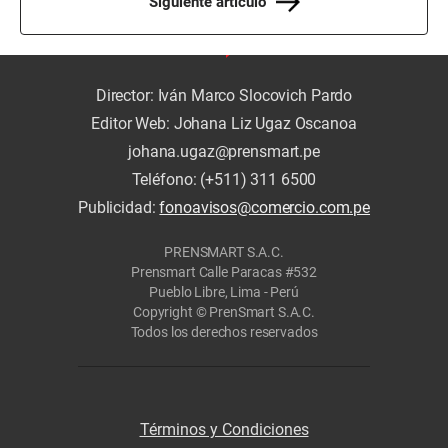
Siguiente artículo
Director: Iván Marco Slocovich Pardo
Editor Web: Johana Liz Ugaz Oscanoa
johana.ugaz@prensmart.pe
Teléfono: (+511) 311 6500
Publicidad:
fonoavisos@comercio.com.pe
PRENSMART S.A.C.
Prensmart Calle Paracas #532
Pueblo Libre, Lima - Perú
Copyright © PrenSmart S.A.C.
Todos los derechos reservados
Términos y Condiciones