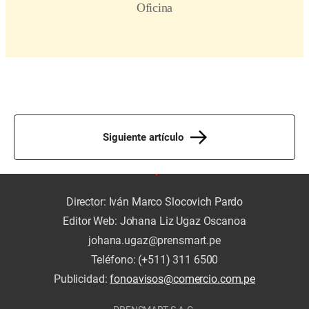
Siguiente artículo
Director: Iván Marco Slocovich Pardo
Editor Web: Johana Liz Ugaz Oscanoa
johana.ugaz@prensmart.pe
Teléfono: (+511) 311 6500
Publicidad:
fonoavisos@comercio.com.pe