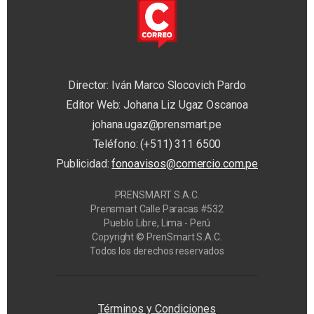
Director: Iván Marco Slocovich Pardo
Editor Web: Johana Liz Ugaz Oscanoa
johana.ugaz@prensmart.pe
Teléfono: (+511) 311 6500
Publicidad:
fonoavisos@comercio.com.pe
PRENSMART S.A.C.
Prensmart Calle Paracas #532
Pueblo Libre, Lima - Perú
Copyright © PrenSmart S.A.C.
Todos los derechos reservados
Privacy Manager
Términos y Condiciones