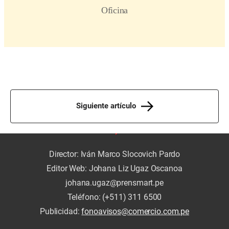
Siguiente artículo
Director: Iván Marco Slocovich Pardo
Editor Web: Johana Liz Ugaz Oscanoa
johana.ugaz@prensmart.pe
Teléfono: (+511) 311 6500
Publicidad:
fonoavisos@comercio.com.pe