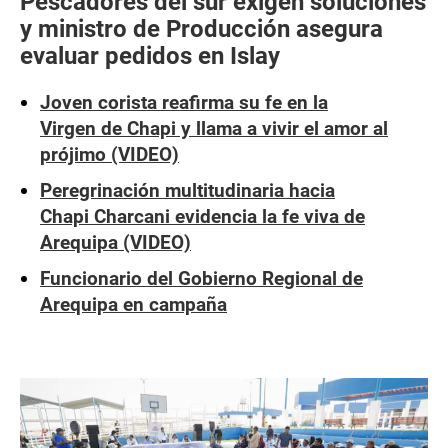
Pescadores del sur exigen soluciones
y ministro de Producción asegura
evaluar pedidos en Islay
Joven corista reafirma su fe en la
Virgen de Chapi y llama a vivir el amor al
prójimo (VIDEO)
Peregrinación multitudinaria hacia
Chapi Charcani evidencia la fe viva de
Arequipa (VIDEO)
Funcionario del Gobierno Regional de
Arequipa en campaña