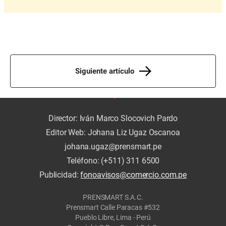
Siguiente artículo
Director: Iván Marco Slocovich Pardo
Editor Web: Johana Liz Ugaz Oscanoa
johana.ugaz@prensmart.pe
Teléfono: (+511) 311 6500
Publicidad:
fonoavisos@comercio.com.pe
PRENSMART S.A.C.
Prensmart Calle Paracas #532
Pueblo Libre, Lima - Perú