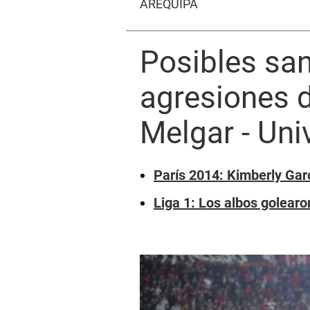
AREQUIPA
Posibles san
agresiones d
Melgar - Univ
París 2014: Kimberly Garc
Liga 1: Los albos golear