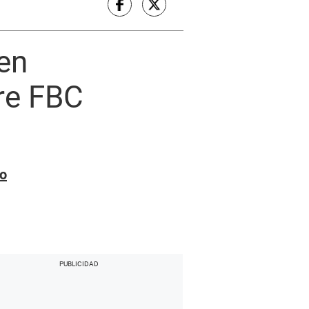
en
re FBC
vo