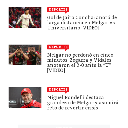
DEPORTES
Gol de Jairo Concha: anotó de
larga distancia en Melgar vs.
Universitario [VIDEO]
DEPORTES
Melgar no perdonó en cinco
minutos: Zegarra y Vidales
anotaron el 2-0 ante la “U”
[VIDEO]
DEPORTES
Miguel Rondelli destaca
grandeza de Melgar y asumirá
reto de revertir crisis