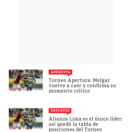
AREQUIPA
Torneo Apertura: Melgar
vuelve a caer y confirma su
momento crítico
DEPORTES
Alianza Lima es el único líder:
así quedó la tabla de
posiciones del Torneo