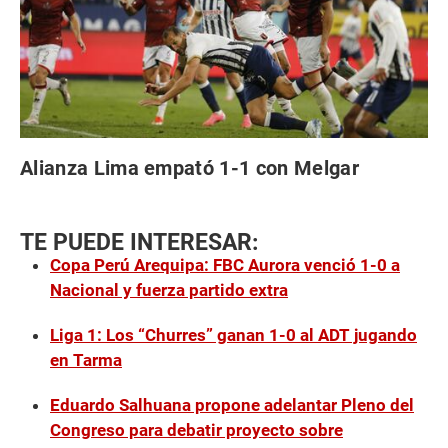
Alianza Lima empató 1-1 con Melgar
TE PUEDE INTERESAR:
Copa Perú Arequipa: FBC Aurora venció 1-0 a
Nacional y fuerza partido extra
Liga 1: Los “Churres” ganan 1-0 al ADT jugando
en Tarma
Eduardo Salhuana propone adelantar Pleno del
Congreso para debatir proyecto sobre