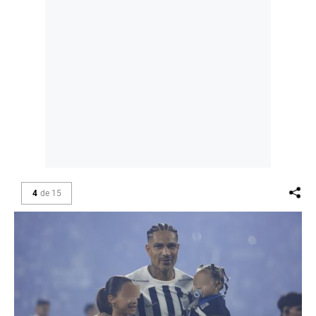
4
de
15