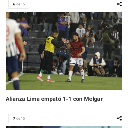
6
de
15
Alianza Lima empató 1-1 con Melgar
7
de
15