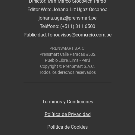
Director: Iván Marco Slocovich Pardo
Editor Web: Johana Liz Ugaz Oscanoa
johana.ugaz@prensmart.pe
Teléfono: (+511) 311 6500
Publicidad:
fonoavisos@comercio.com.pe
PRENSMART S.A.C.
Prensmart Calle Paracas #532
Pueblo Libre, Lima - Perú
Copyright © PrenSmart S.A.C.
Todos los derechos reservados
Términos y Condiciones
Política de Privacidad
Politica de Cookies