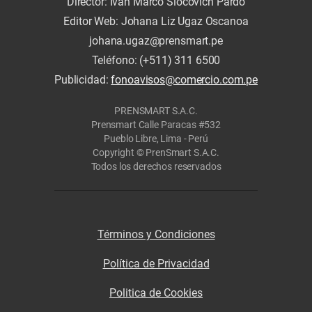
Director: Iván Marco Slocovich Pardo
Editor Web: Johana Liz Ugaz Oscanoa
johana.ugaz@prensmart.pe
Teléfono: (+511) 311 6500
Publicidad:
fonoavisos@comercio.com.pe
PRENSMART S.A.C.
Prensmart Calle Paracas #532
Pueblo Libre, Lima - Perú
Copyright © PrenSmart S.A.C.
Todos los derechos reservados
Términos y Condiciones
Política de Privacidad
Politica de Cookies