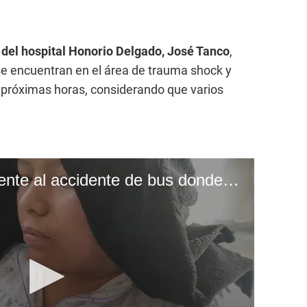
 del hospital Honorio Delgado, José Tanco
,
se encuentran en el área de trauma shock y
s próximas horas, considerando que varios
CORREO | Sobreviviente al accidente de bus donde murieron 37 personas