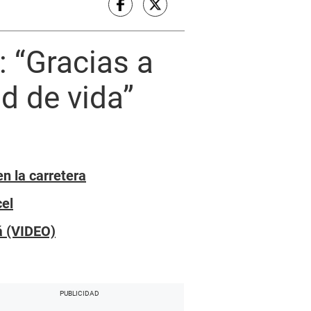
: “Gracias a
d de vida”
n la carretera
cel
á (VIDEO)