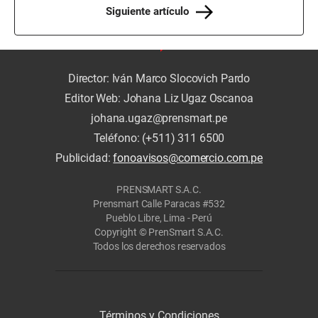
Siguiente artículo
Director: Iván Marco Slocovich Pardo
Editor Web: Johana Liz Ugaz Oscanoa
johana.ugaz@prensmart.pe
Teléfono: (+511) 311 6500
Publicidad:
fonoavisos@comercio.com.pe
PRENSMART S.A.C.
Prensmart Calle Paracas #532
Pueblo Libre, Lima - Perú
Copyright © PrenSmart S.A.C.
Todos los derechos reservados
Términos y Condiciones