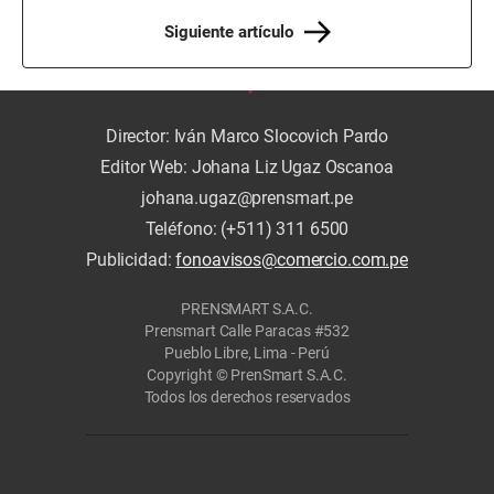
Siguiente artículo
Director: Iván Marco Slocovich Pardo
Editor Web: Johana Liz Ugaz Oscanoa
johana.ugaz@prensmart.pe
Teléfono: (+511) 311 6500
Publicidad:
fonoavisos@comercio.com.pe
PRENSMART S.A.C.
Prensmart Calle Paracas #532
Pueblo Libre, Lima - Perú
Copyright © PrenSmart S.A.C.
Todos los derechos reservados