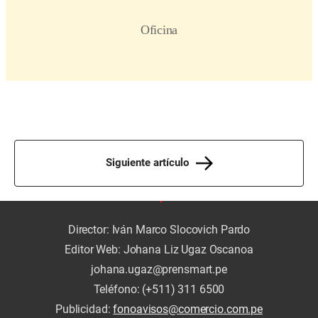
Siguiente artículo
Director: Iván Marco Slocovich Pardo
Editor Web: Johana Liz Ugaz Oscanoa
johana.ugaz@prensmart.pe
Teléfono: (+511) 311 6500
Publicidad:
fonoavisos@comercio.com.pe