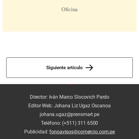
Siguiente artículo
Director: Iván Marco Slocovich Pardo
Editor Web: Johana Liz Ugaz Oscanoa
johana.ugaz@prensmart.pe
Teléfono: (+511) 311 6500
Publicidad:
fonoavisos@comercio.com.pe