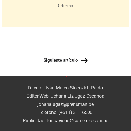
Siguiente artículo
Director: Iván Marco Slocovich Pardo
Editor Web: Johana Liz Ugaz Oscanoa
johana.ugaz@prensmart.pe
Teléfono: (+511) 311 6500
Publicidad:
fonoavisos@comercio.com.pe