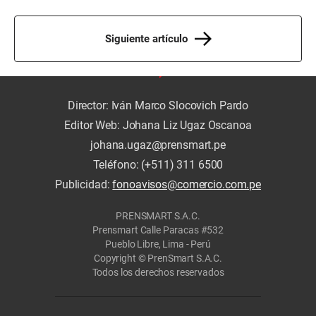
Siguiente artículo
Director: Iván Marco Slocovich Pardo
Editor Web: Johana Liz Ugaz Oscanoa
johana.ugaz@prensmart.pe
Teléfono: (+511) 311 6500
Publicidad:
fonoavisos@comercio.com.pe
PRENSMART S.A.C.
Prensmart Calle Paracas #532
Pueblo Libre, Lima - Perú
Copyright © PrenSmart S.A.C.
Todos los derechos reservados