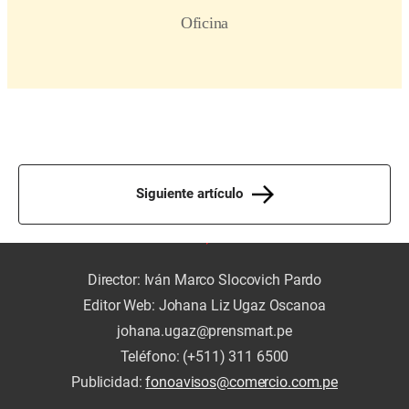
Siguiente artículo
Director: Iván Marco Slocovich Pardo
Editor Web: Johana Liz Ugaz Oscanoa
johana.ugaz@prensmart.pe
Teléfono: (+511) 311 6500
Publicidad:
fonoavisos@comercio.com.pe