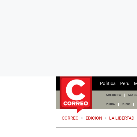
Política
Perú
M
AREQUIPA
AYAC
PIURA
PUNO
CORREO
>
EDICION
>
LA LIBERTAD